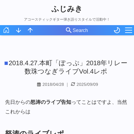
ふじみき
アコースティックギター弾き語りスタイルで活動中！
ホーム
スケジュール
2018.4.27.本町「ぽっぷ」2018年リレー
オリジナル曲
数珠つなぎライブVol.4レポ
アコギ録
2018/04/28
｜
2025/09/09
先日からの
怒涛のライブ告知
ってことはですよ、当然
これからは
怒涛のライブレポ