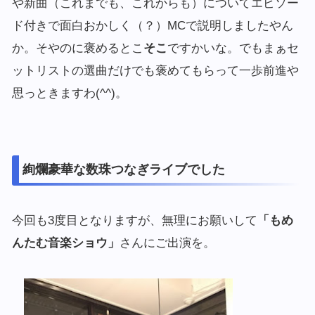
や新曲（これまでも、これからも）についてエピソー
ド付きで面白おかしく（？）MCで説明しましたやん
か。そやのに褒めるとこ
そこ
ですかいな。でもまぁセ
ットリストの選曲だけでも褒めてもらって一歩前進や
思っときますわ(^^)。
絢爛豪華な数珠つなぎライブでした
今回も3度目となりますが、無理にお願いして
「もめ
んたむ音楽ショウ」
さんにご出演を。