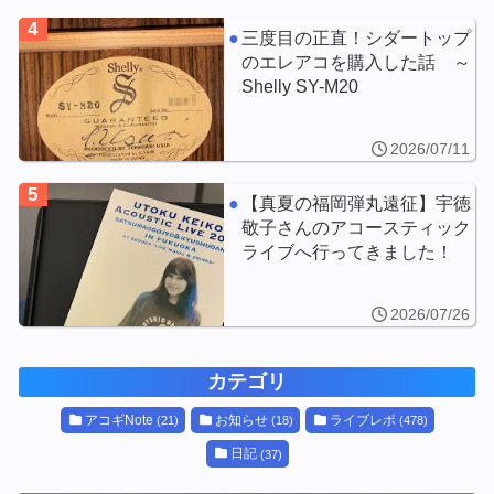
4
三度目の正直！シダートップ
のエレアコを購入した話 ～
Shelly SY-M20
2026/07/11
5
【真夏の福岡弾丸遠征】宇徳
敬子さんのアコースティック
ライブへ行ってきました！
2026/07/26
カテゴリ
アコギNote
お知らせ
ライブレポ
(21)
(18)
(478)
日記
(37)