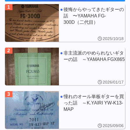
1
後悔からやってきたギターの
話 〜YAMAHA FG-
300D（二代目）
2025/10/18
2
非主流派のやめられないギタ
ーの話 ～YAMAHA FGX865
2026/01/17
3
憧れのオール単板ギターを買
った話 ～K.YAIRI YW-K13-
MAP
2025/09/06