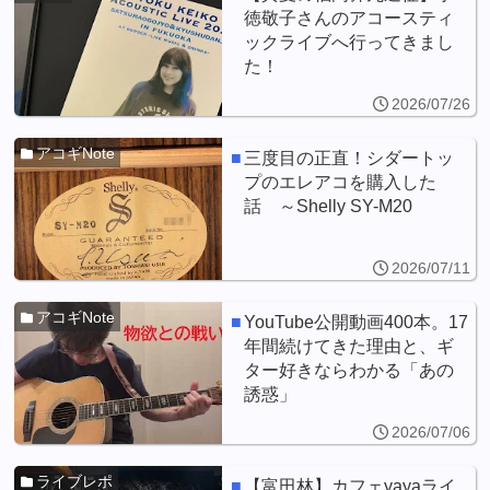
徳敬子さんのアコースティ
ックライブへ行ってきまし
た！
2026/07/26
アコギNote
三度目の正直！シダートッ
プのエレアコを購入した
話 ～Shelly SY-M20
2026/07/11
アコギNote
YouTube公開動画400本。17
年間続けてきた理由と、ギ
ター好きならわかる「あの
誘惑」
2026/07/06
ライブレポ
【富田林】カフェyayaライ