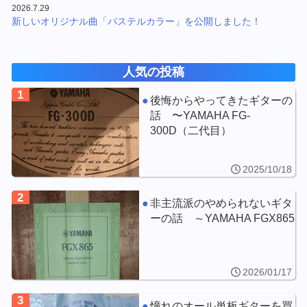
2026.7.29
新しいオリジナル曲「パステルカラー」を公開しました！
人気の投稿
1
後悔からやってきたギターの
話 〜YAMAHA FG-
300D（二代目）
2025/10/18
2
非主流派のやめられないギタ
ーの話 ～YAMAHA FGX865
2026/01/17
3
憧れのオール単板ギターを買