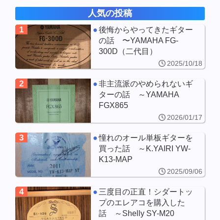
人気の投稿
1
後悔からやってきたギター
の話 〜YAMAHA FG-
300D（二代目）
2025/10/18
2
非主流派のやめられないギ
ターの話 ～YAMAHA
FGX865
2026/01/17
3
憧れのオール単板ギターを
買った話 ～K.YAIRI YW-
K13-MAP
2025/09/06
4
三度目の正直！シダートッ
プのエレアコを購入した
話 ～Shelly SY-M20