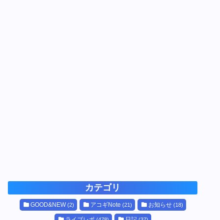
カテゴリ
GOOD&NEW
アコギNote
お知らせ
(2)
(21)
(18)
ライブレポ
日記
(478)
(37)