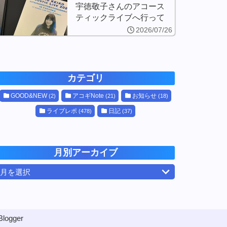
宇徳敬子さんのアコース
ティックライブへ行って
きました！
2026/07/26
カテゴリ
GOOD&NEW
アコギNote
お知らせ
(2)
(21)
(18)
ライブレポ
日記
(478)
(37)
月別アーカイブ
月を選択
Blogger