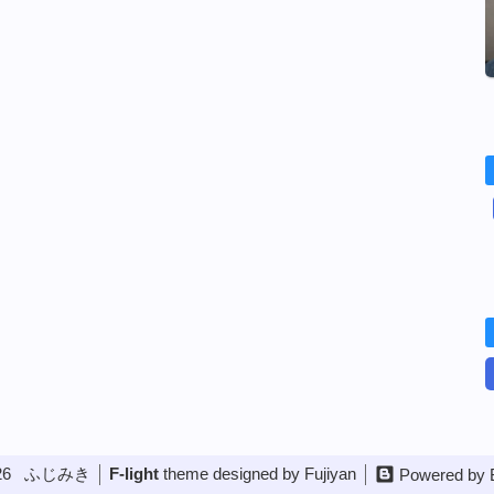
26
ふじみき
F-light
theme designed by Fujiyan
Powered by 