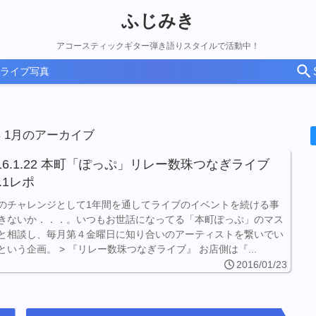
ふじみき
アコースティックギター弾き語りスタイルで活動中！
ライブ写真
6年 1月のアーカイブ
016.1.22 本町「ぽっぷ」リレー数珠つなぎライブ
l.1レポ
のチャレンジとして1年間を通してライブのイベントを続ける事
きないか．．．。いつもお世話になってる「本町ぽっぷ」のマス
と相談し、毎月第４金曜日に知り合いのアーティストを繋いでい
という企画。 > 『リレー数珠つなぎライブ』 お店側は『...
2016/01/23