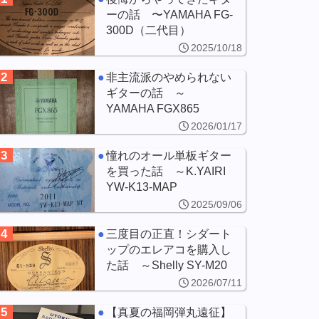
ーの話 〜YAMAHA FG-
300D（二代目）
2025/10/18
2
非主流派のやめられない
ギターの話 ～
YAMAHA FGX865
2026/01/17
3
憧れのオール単板ギター
を買った話 ～K.YAIRI
YW-K13-MAP
2025/09/06
4
三度目の正直！シダート
ップのエレアコを購入し
た話 ～Shelly SY-M20
2026/07/11
5
【真夏の福岡弾丸遠征】