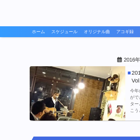
ホーム
スケジュール
オリジナル曲
アコギ録
201
2
Vo
今年
がで
ター
こう