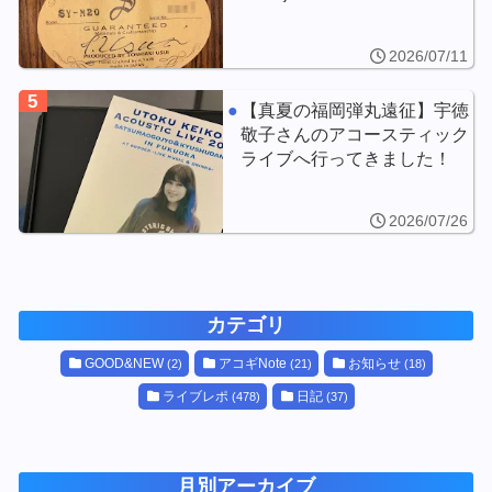
2026/07/11
5
【真夏の福岡弾丸遠征】宇徳
敬子さんのアコースティック
ライブへ行ってきました！
2026/07/26
カテゴリ
GOOD&NEW
アコギNote
お知らせ
(2)
(21)
(18)
ライブレポ
日記
(478)
(37)
月別アーカイブ