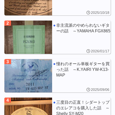
2025/10/18
2
非主流派のやめられないギタ
ーの話 ～YAMAHA FGX865
2026/01/17
3
憧れのオール単板ギターを買
った話 ～K.YAIRI YW-K13-
MAP
2025/09/06
4
三度目の正直！シダートップ
のエレアコを購入した話 ～
Shelly SY-M20