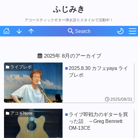
ふじみき
アコースティックギター弾き語りスタイルで活動中！
ホーム
スケジュール
2025年 8月のアーカイブ
オリジナル曲
ライブレポ
2025.8.30 カフェyaya ライ
ブレポ
アコギ録
2025/08/31
アコギNote
ライブ即戦力のギターを買
った話 ～Greg Bennett
OM-13CE