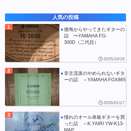
人気の投稿
1
後悔からやってきたギターの
話 〜YAMAHA FG-
300D（二代目）
2025/10/18
2
非主流派のやめられないギタ
ーの話 ～YAMAHA FGX865
2026/01/17
3
憧れのオール単板ギターを買
った話 ～K.YAIRI YW-K13-
MAP