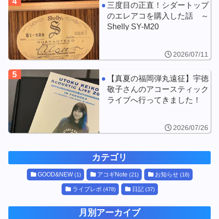
4
三度目の正直！シダートップ
のエレアコを購入した話 ～
Shelly SY-M20
2026/07/11
5
【真夏の福岡弾丸遠征】宇徳
敬子さんのアコースティック
ライブへ行ってきました！
2026/07/26
カテゴリ
GOOD&NEW
アコギNote
お知らせ
(1)
(21)
(18)
ライブレポ
日記
(478)
(37)
月別アーカイブ