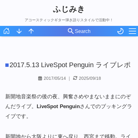
ふじみき
アコースティックギター弾き語りスタイルで活動中！
ホーム
スケジュール
2017.5.13 LiveSpot Penguin ライブレポ
オリジナル曲
アコギ録
2017/05/14
｜
2025/09/18
新開地音楽祭の後の夜、興奮さめやまないままにのぞ
んだライブ。
LiveSpot Penguin
さんでのブッキングラ
イブです。
新開地から大阪よりに東へ戻り、西宮まで移動。ライ