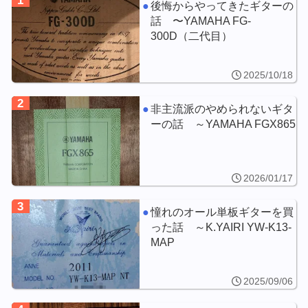
1
後悔からやってきたギターの
話 〜YAMAHA FG-
300D（二代目）
2025/10/18
2
非主流派のやめられないギタ
ーの話 ～YAMAHA FGX865
2026/01/17
3
憧れのオール単板ギターを買
った話 ～K.YAIRI YW-K13-
MAP
2025/09/06