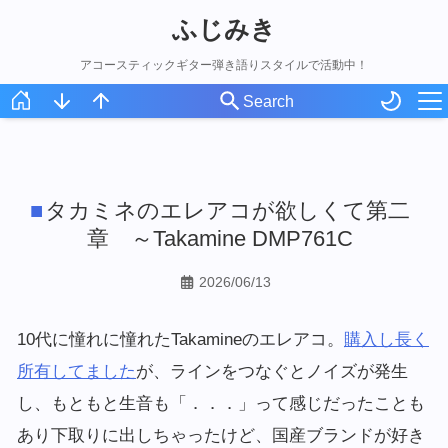
ふじみき
アコースティックギター弾き語りスタイルで活動中！
ホーム
スケジュール
タカミネのエレアコが欲しくて第二
オリジナル曲
章 ～Takamine DMP761C
アコギ録
2026/06/13
10代に憧れに憧れたTakamineのエレアコ。
購入し長く
所有してました
が、ラインをつなぐとノイズが発生
し、もともと生音も「．．．」って感じだったことも
あり下取りに出しちゃったけど、国産ブランドが好き