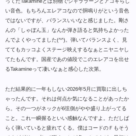
ってたTakamineとは別物でシャララーンとアコギらし
い音色。もちろんエレアコなので胴鳴りがという音色
ではないですが、バランスいいなと感じました。剛さ
んの「しゃぼん玉」なんか弾き語ると気持ちよかった
んでよくやってました(^^)。弾いてバランスよく、見
ててもカッコよくステージ映えするなぁとニヤニヤし
てたもんです。国産であの値段でこのエレアコを出せ
るTakamineって凄いなぁと感心した次第。
ただ結果的に一年もしない2026年5月に買取に出しち
ゃったんです。それは何点か気になることがあったか
ら。その一つがネックが6弦側がやや盛り上がってる
こと。これ一瞬握るといい感触なんですよ。ただしば
らく弾いていると疲れてくる。僕はコードのＦもそう