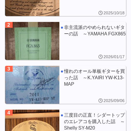
2025/10/18
2
非主流派のやめられないギタ
ーの話 ～YAMAHA FGX865
2026/01/17
3
憧れのオール単板ギターを買
った話 ～K.YAIRI YW-K13-
MAP
2025/09/06
4
三度目の正直！シダートップ
のエレアコを購入した話 ～
Shelly SY-M20