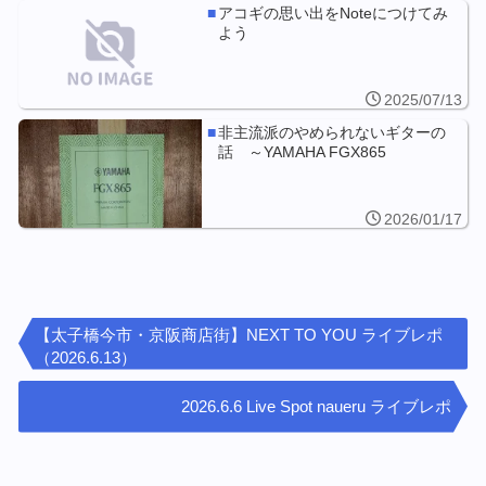
アコギの思い出をNoteにつけてみ
よう
2025/07/13
非主流派のやめられないギターの
話 ～YAMAHA FGX865
2026/01/17
【太子橋今市・京阪商店街】NEXT TO YOU ライブレポ
（2026.6.13）
2026.6.6 Live Spot naueru ライブレポ