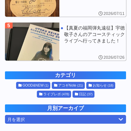
2026/07/11
5
【真夏の福岡弾丸遠征】宇徳
敬子さんのアコースティック
ライブへ行ってきました！
2026/07/26
カテゴリ
GOOD&NEW
アコギNote
お知らせ
(1)
(21)
(18)
ライブレポ
日記
(478)
(37)
月別アーカイブ
月を選択