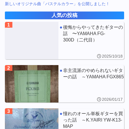
新しいオリジナル曲「パステルカラー」を公開しました！
人気の投稿
1
後悔からやってきたギターの
話 〜YAMAHA FG-
300D（二代目）
2025/10/18
2
非主流派のやめられないギタ
ーの話 ～YAMAHA FGX865
2026/01/17
3
憧れのオール単板ギターを買
った話 ～K.YAIRI YW-K13-
MAP