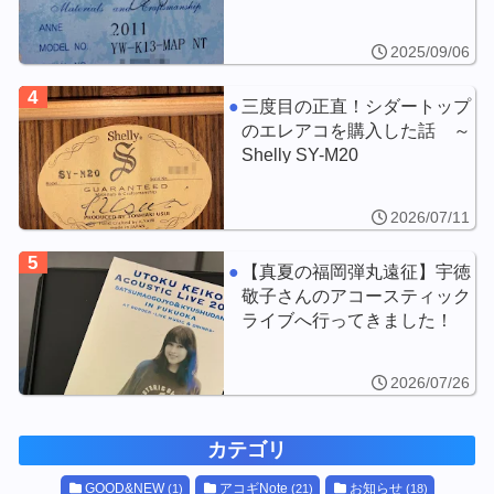
2025/09/06
4
三度目の正直！シダートップ
のエレアコを購入した話 ～
Shelly SY-M20
2026/07/11
5
【真夏の福岡弾丸遠征】宇徳
敬子さんのアコースティック
ライブへ行ってきました！
2026/07/26
カテゴリ
GOOD&NEW
アコギNote
お知らせ
(1)
(21)
(18)