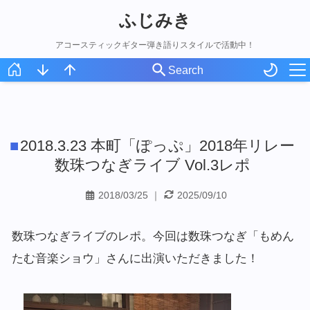
ふじみき
アコースティックギター弾き語りスタイルで活動中！
ホーム
スケジュール
2018.3.23 本町「ぽっぷ」2018年リレー
オリジナル曲
数珠つなぎライブ Vol.3レポ
アコギ録
2018/03/25
｜
2025/09/10
ライブ写真
数珠つなぎライブのレポ。今回は数珠つなぎ「もめん
たむ音楽ショウ」さんに出演いただきました！