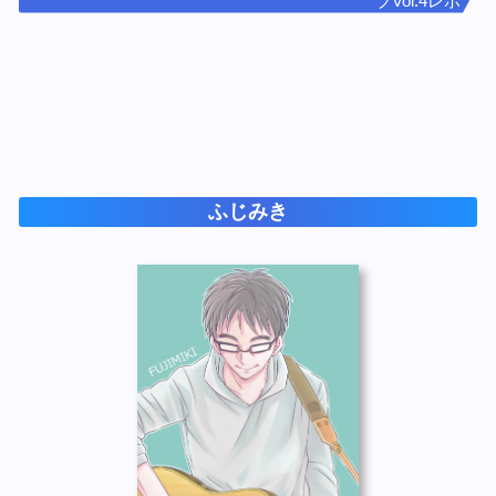
ブVol.4レポ
ふじみき