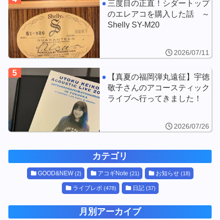
三度目の正直！シダートップ
のエレアコを購入した話 ～
Shelly SY-M20
2026/07/11
5
【真夏の福岡弾丸遠征】宇徳
敬子さんのアコースティック
ライブへ行ってきました！
2026/07/26
カテゴリ
GOOD&NEW
アコギNote
お知らせ
(2)
(21)
(18)
ライブレポ
日記
(478)
(37)
月別アーカイブ