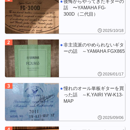
後悔からやってきたギターの
話 〜YAMAHA FG-
300D（二代目）
2025/10/18
2
非主流派のやめられないギタ
ーの話 ～YAMAHA FGX865
2026/01/17
3
憧れのオール単板ギターを買
った話 ～K.YAIRI YW-K13-
MAP
2025/09/06
4