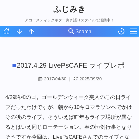
ふじみき
アコースティックギター弾き語りスタイルで活動中！
ホーム
スケジュール
2017.4.29 LivePsCAFE ライブレポ
オリジナル曲
アコギ録
2017/04/30
｜
2025/09/20
ライブ写真
4/29昭和の日。ゴールデンウィーク突入のこの日ライ
ブだったわけですが、朝から10キロマラソンへでかけ
その後のライブ。そういえば昨年もライブ場所が異な
るとはいえ同じローテーション。春の恒例行事となり
そうですが今回は、LivePsCAFEさんでのライブとな