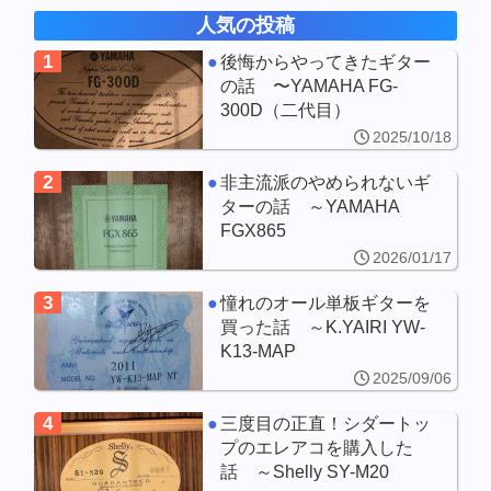
人気の投稿
1
後悔からやってきたギター
の話 〜YAMAHA FG-
300D（二代目）
2025/10/18
2
非主流派のやめられないギ
ターの話 ～YAMAHA
FGX865
2026/01/17
3
憧れのオール単板ギターを
買った話 ～K.YAIRI YW-
K13-MAP
2025/09/06
4
三度目の正直！シダートッ
プのエレアコを購入した
話 ～Shelly SY-M20