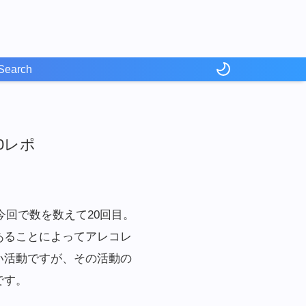
.20レポ
今回で数を数えて20回目。
あることによってアレコレ
い活動ですが、その活動の
です。