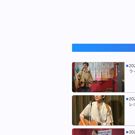
20
ラ
20
レ
20