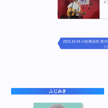
イ
2015.10.24 小松商店街
ジ
ふじみき