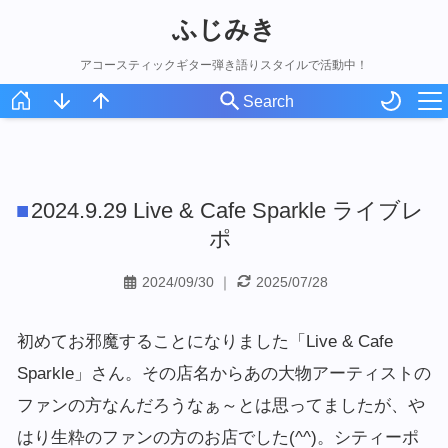
ふじみき
アコースティックギター弾き語りスタイルで活動中！
ホーム
スケジュール
2024.9.29 Live & Cafe Sparkle ライブレ
オリジナル曲
ポ
アコギ録
2024/09/30
｜
2025/07/28
ライブ写真
初めてお邪魔することになりました「Live & Cafe
Sparkle」さん。その店名からあの大物アーティストの
ファンの方なんだろうなぁ～とは思ってましたが、や
はり生粋のファンの方のお店でした(^^)。シティーポ