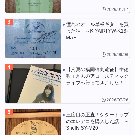
2026/01/17
3
憧れのオール単板ギターを買
った話 ～K.YAIRI YW-K13-
MAP
2025/09/06
4
【真夏の福岡弾丸遠征】宇徳
敬子さんのアコースティック
ライブへ行ってきました！
2026/07/26
5
三度目の正直！シダートップ
のエレアコを購入した話 ～
Shelly SY-M20