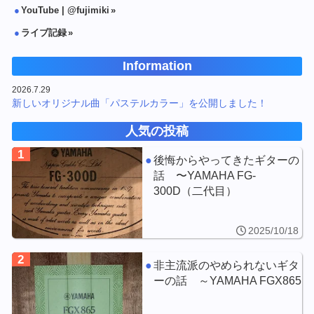
YouTube | @fujimiki
ライブ記録
Information
2026.7.29
新しいオリジナル曲「パステルカラー」を公開しました！
人気の投稿
1
後悔からやってきたギターの
話 〜YAMAHA FG-
300D（二代目）
2025/10/18
2
非主流派のやめられないギタ
ーの話 ～YAMAHA FGX865