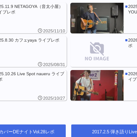
25.11.9 NETAGOYA（音太小屋）
202
イブレポ
YO
2025/11/10
25.8.30 カフェyaya ライブレポ
202
ポ
2025/08/31
25.10.26 Live Spot naueru ライブ
202
ポ
イブ
2025/10/27
tilda カバーDEナイトVol.28レポ
2017.2.5 弾き語りLi