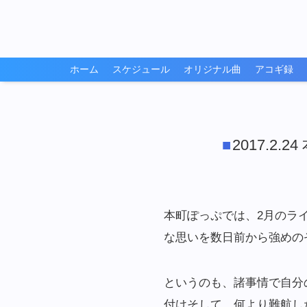
ホーム
スケジュール
オリジナル曲
アコギ録
2017.2
本町ぽっぷでは、2月のラ
な思いを数日前から強めのぞ
というのも、諸事情で自分
付けそして、何より難航し