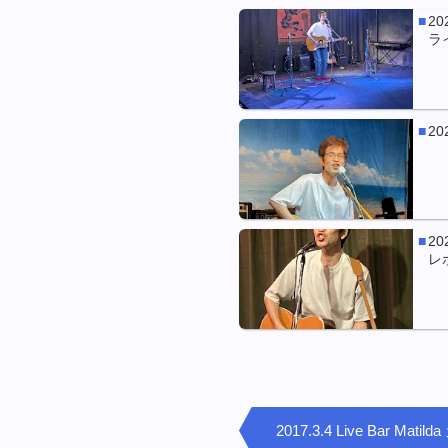
20
ラ
20
20
レ
2017.3.4 Live Bar Ma