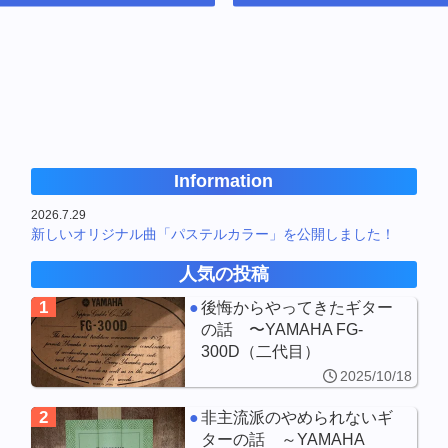
Information
2026.7.29
新しいオリジナル曲「パステルカラー」を公開しました！
人気の投稿
1
後悔からやってきたギター
の話 〜YAMAHA FG-
300D（二代目）
2025/10/18
2
非主流派のやめられないギ
ターの話 ～YAMAHA